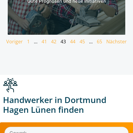
Gute Prognosen und neue Initiativen
Voriger
1
…
41
42
43
44
45
…
65
Nächster
Handwerker in Dortmund
Hagen Lünen finden