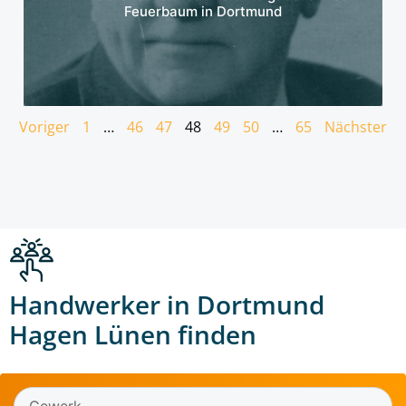
Feuerbaum in Dortmund
Voriger
1
…
46
47
48
49
50
…
65
Nächster
Handwerker in Dortmund
Hagen Lünen finden