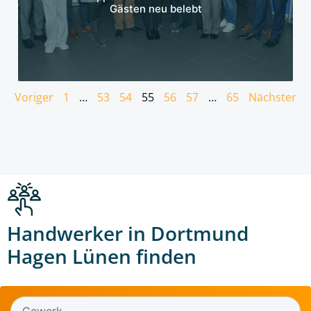
Gästen neu belebt
Voriger
1
…
53
54
55
56
57
…
65
Nächster
Handwerker in Dortmund
Hagen Lünen finden