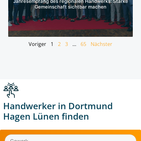
Jahresempfang des regionalen Handwerks: Starke
Gemeinschaft sichtbar machen
Voriger
1
2
3
…
65
Nächster
Handwerker in Dortmund
Hagen Lünen finden