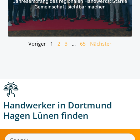
Jahresempfang des regionalen Handwerks: Starke
Gemeinschaft sichtbar machen
Voriger
1
2
3
…
65
Nächster
Handwerker in Dortmund
Hagen Lünen finden