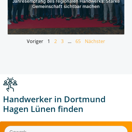
Jahresempfang des regionalen Handwerks: Starke
Gemeinschaft sichtbar machen
Voriger
1
2
3
…
65
Nächster
Handwerker in Dortmund
Hagen Lünen finden