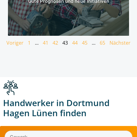
Gute Prognosen und neue Initiativen
Voriger
1
…
41
42
43
44
45
…
65
Nächster
Handwerker in Dortmund
Hagen Lünen finden