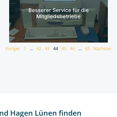
Mehr erfahren
Besserer Service für die
Mitgliedsbetriebe
Voriger
1
…
42
43
44
45
46
…
65
Nächster
nd Hagen Lünen finden