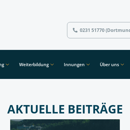
0231 51770 (Dortmun
ng
Weiterbildung
Innungen
Über uns
AKTUELLE BEITRÄGE