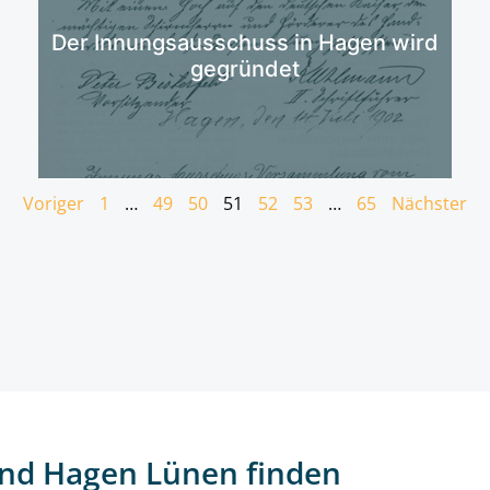
Mehr erfahren
Der Innungsausschuss in Hagen wird
gegründet
Voriger
1
…
49
50
51
52
53
…
65
Nächster
nd Hagen Lünen finden