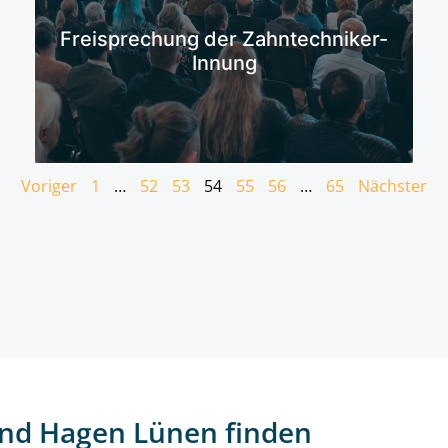
Mehr erfahren
Freisprechung der Zahntechniker-
Innung
Voriger
1
…
52
53
54
55
56
…
65
Nächster
nd Hagen Lünen finden