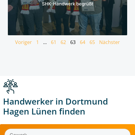
SHK-Handwerk begrüßt
Voriger
1
…
61
62
63
64
65
Nächster
Handwerker in Dortmund
Hagen Lünen finden