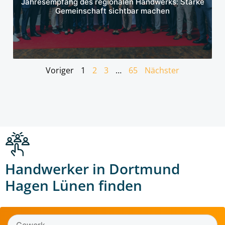
Jahresempfang des regionalen Handwerks: Starke
Gemeinschaft sichtbar machen
Voriger
1
2
3
…
65
Nächster
Handwerker in Dortmund
Hagen Lünen finden