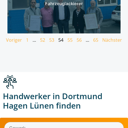
Fahrzeuglackierer
Voriger
1
…
52
53
54
55
56
…
65
Nächster
Handwerker in Dortmund
Hagen Lünen finden