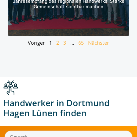
Jahresempfang des regionalen Handwerks: Starke
Gemeinschaft sichtbar machen
Voriger
1
2
3
…
65
Nächster
Handwerker in Dortmund
Hagen Lünen finden