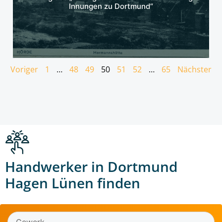
Innungen zu Dortmund“
Voriger
1
…
48
49
50
51
52
…
65
Nächster
Handwerker in Dortmund
Hagen Lünen finden