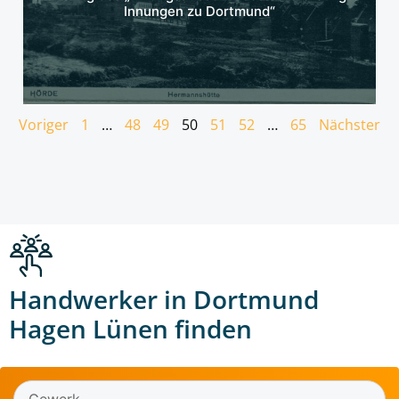
Innungen zu Dortmund“
Voriger
1
…
48
49
50
51
52
…
65
Nächster
Handwerker in Dortmund
Hagen Lünen finden