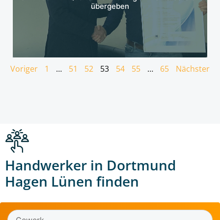
übergeben
Voriger
1
…
51
52
53
54
55
…
65
Nächster
Handwerker in Dortmund
Hagen Lünen finden