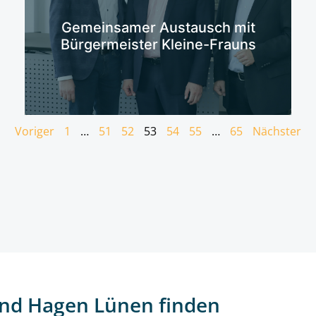
Mehr erfahren
Gemeinsamer Austausch mit
Bürgermeister Kleine-Frauns
Voriger
1
…
51
52
53
54
55
…
65
Nächster
nd Hagen Lünen finden