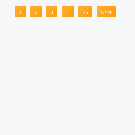
1
2
3
…
65
Next
Digitale Weiterbildung
Wir begleiten Sie ins digitale Zeitalter
Über vielfältige Online-Seminare bieten wir