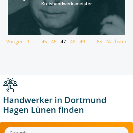
Kreishandwerksmeister
Voriger
1
…
45
46
47
48
49
…
65
Nächster
Handwerker in Dortmund
Hagen Lünen finden