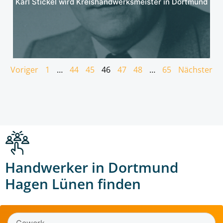
Karl Stickel wird Kreishandwerksmeister in Dortmund
Voriger
1
…
44
45
46
47
48
…
65
Nächster
Handwerker in Dortmund
Hagen Lünen finden