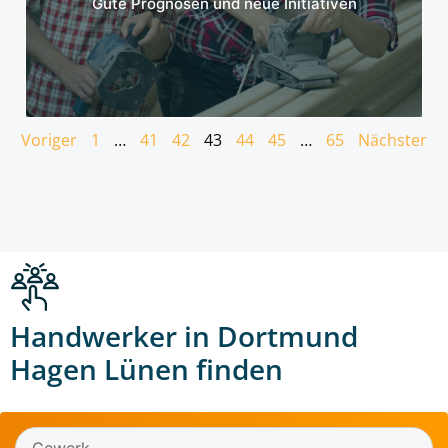
Gute Prognosen und neue Initiativen
Voriger
1
…
41
42
43
44
45
…
65
Nächster
Handwerker in Dortmund
Hagen Lünen finden