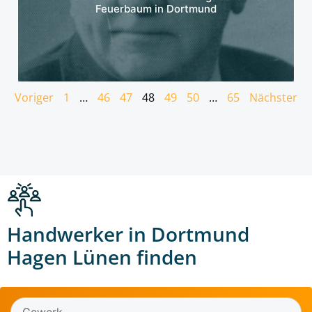
Feuerbaum in Dortmund
Voriger
1
…
46
47
48
49
50
…
65
Nächster
Handwerker in Dortmund
Hagen Lünen finden