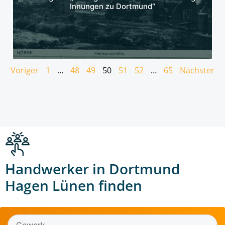
Innungen zu Dortmund“
Voriger
1
…
48
49
50
51
52
…
65
Nächster
Handwerker in Dortmund
Hagen Lünen finden