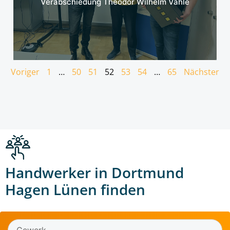
Verabschiedung Theodor Wilhelm Vahle
Voriger
1
…
50
51
52
53
54
…
65
Nächster
Handwerker in Dortmund
Hagen Lünen finden